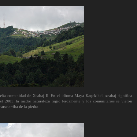
queña comunidad de Xeabaj II. En el idioma Maya Kaqckikel, xeabaj significa
el 2005, la madre naturaleza rugió ferozmente y los comunitarios se vieron
arse arriba de la piedra.