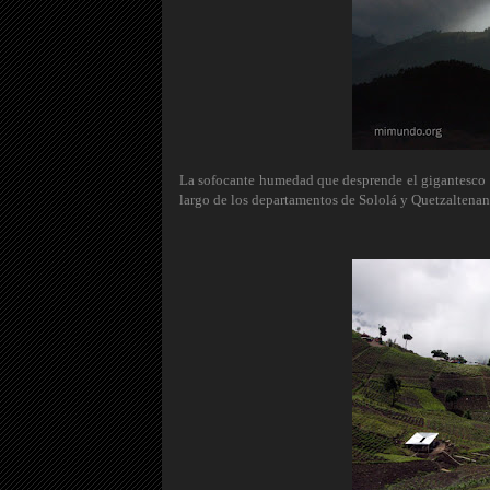
La sofocante humedad que desprende el gigantesco Pa
largo de los departamentos de Sololá y Quetzaltena