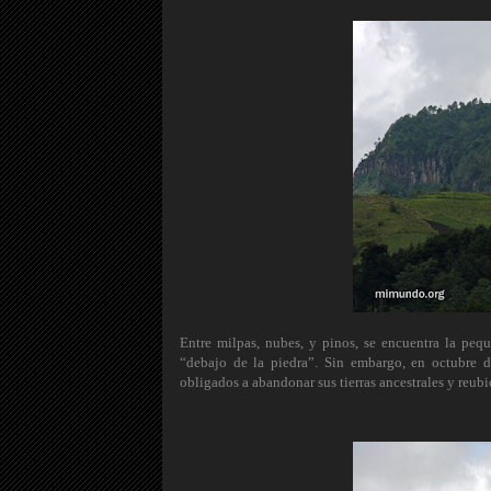
Entre milpas, nubes, y pinos, se encuentra la pe
“debajo de la piedra”. Sin embargo, en octubre d
obligados a abandonar sus tierras ancestrales y reubic