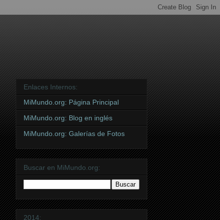
Enlaces Internos:
MiMundo.org: Página Principal
MiMundo.org: Blog en inglés
MiMundo.org: Galerías de Fotos
Buscar en MiMundo.org:
2014: