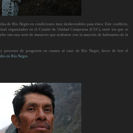
aldea de Río Negro en condiciones muy desfavorables para éstos. Este conflicto,
abinal organizados en el Comité de Unidad Campesina (CUC), entre los que se
elto tras una serie de masacres que acabaron con la mayoría de habitantes de la
 y procesos de posguerra en cuanto al caso de Río Negro, favor de leer el
idio en Río Negro
.