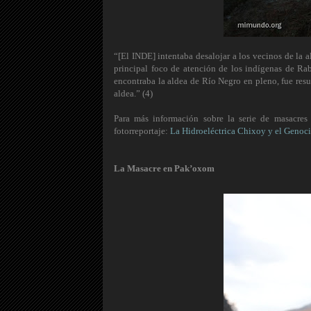
“[El INDE] intentaba desalojar a los vecinos de la 
principal foco de atención de los indígenas de R
encontraba la aldea de Río Negro en pleno, fue resu
aldea.” (4)
Para más información sobre la serie de masacres
fotorreportaje:
La Hidroeléctrica Chixoy y el Genoc
La Masacre en Pak’oxom