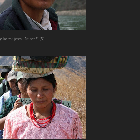
 las mujeres. ¡Nunca!” (5)