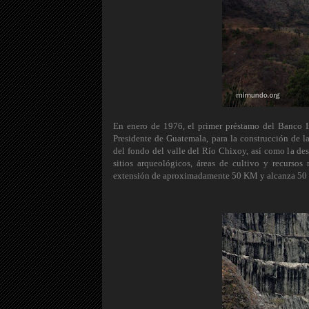
En enero de 1976, el primer préstamo del Banco In
Presidente de Guatemala, para la construcción de l
del fondo del valle del Río Chixoy, así como la des
sitios arqueológicos, áreas de cultivo y recurs
extensión de aproximadamente 50 KM y alcanza 50 m