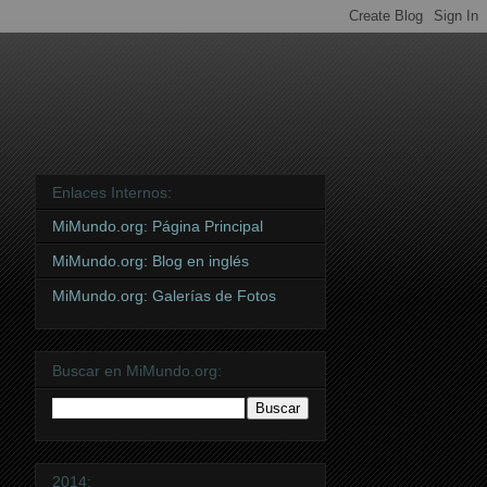
Enlaces Internos:
MiMundo.org: Página Principal
MiMundo.org: Blog en inglés
MiMundo.org: Galerías de Fotos
Buscar en MiMundo.org:
2014: